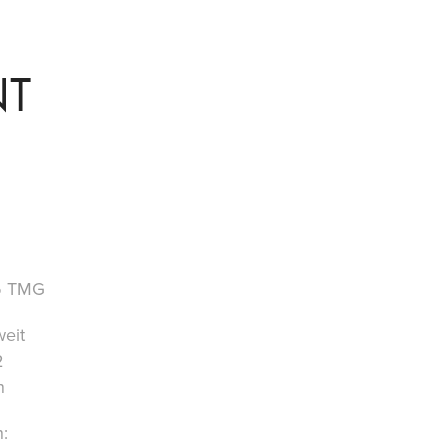
NT
5 TMG
eit
2
n
: